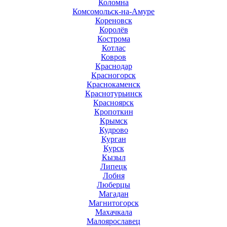
Коломна
Комсомольск-на-Амуре
Кореновск
Королёв
Кострома
Котлас
Ковров
Краснодар
Красногорск
Краснокаменск
Краснотурьинск
Красноярск
Кропоткин
Крымск
Кудрово
Курган
Курск
Кызыл
Липецк
Лобня
Люберцы
Магадан
Магнитогорск
Махачкала
Малоярославец