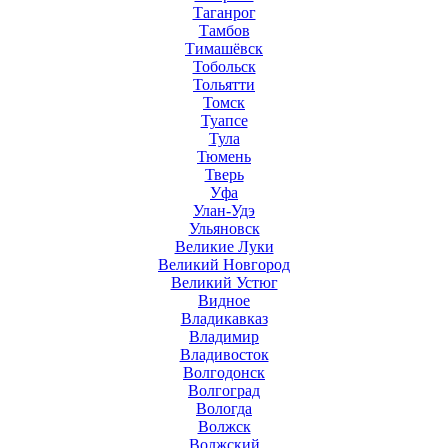
Таганрог
Тамбов
Тимашёвск
Тобольск
Тольятти
Томск
Туапсе
Тула
Тюмень
Тверь
Уфа
Улан-Удэ
Ульяновск
Великие Луки
Великий Новгород
Великий Устюг
Видное
Владикавказ
Владимир
Владивосток
Волгодонск
Волгоград
Вологда
Волжск
Волжский