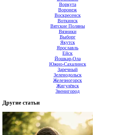
Воркута
Воронеж
Воскресенск
Воткинск
Вятские Поляны
Вязники
Выборг
Якутск
Ярославль
Ейск
Йошкар-Ола
Южно-Сахалинск
Заречный
Зеленодольск
Железногорск
Жигулёвск
Звенигород
Другие статьи