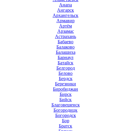
Анапа
Ангарск
Архангельск
Армавир
Артём
Арзамас
Астрахань
Бабаево
Балаково
Балашиха
Барнаул
Батайск
Белгород
Белово
Бердск
Березники
Биробиджан
Бирск
Бийск
Благовещенск
Богородицк
Богородск
Бор
Братск