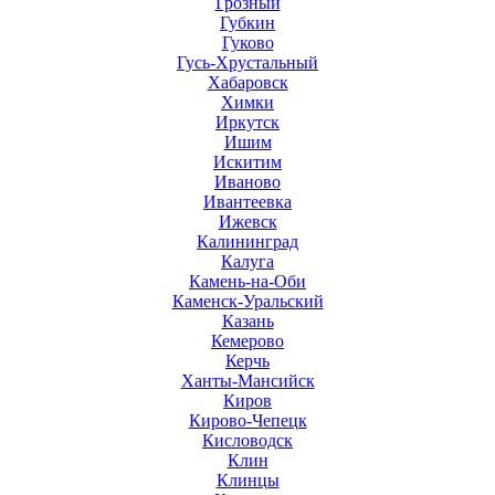
Грозный
Губкин
Гуково
Гусь-Хрустальный
Хабаровск
Химки
Иркутск
Ишим
Искитим
Иваново
Ивантеевка
Ижевск
Калининград
Калуга
Камень-на-Оби
Каменск-Уральский
Казань
Кемерово
Керчь
Ханты-Мансийск
Киров
Кирово-Чепецк
Кисловодск
Клин
Клинцы