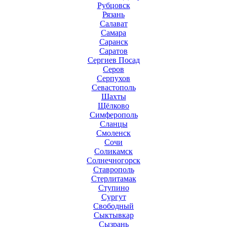
Рубцовск
Рязань
Салават
Самара
Саранск
Саратов
Сергиев Посад
Серов
Серпухов
Севастополь
Шахты
Щёлково
Симферополь
Сланцы
Смоленск
Сочи
Соликамск
Солнечногорск
Ставрополь
Стерлитамак
Ступино
Сургут
Свободный
Сыктывкар
Сызрань