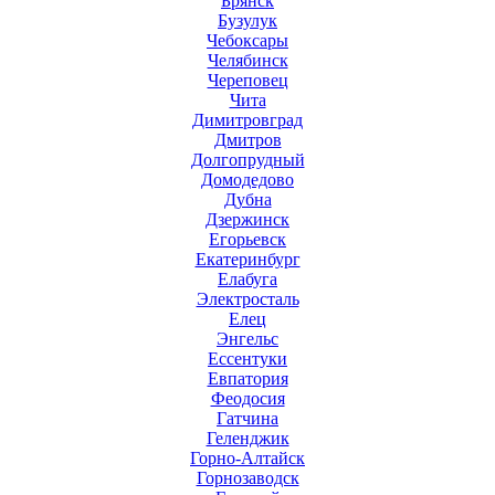
Брянск
Бузулук
Чебоксары
Челябинск
Череповец
Чита
Димитровград
Дмитров
Долгопрудный
Домодедово
Дубна
Дзержинск
Егорьевск
Екатеринбург
Елабуга
Электросталь
Елец
Энгельс
Ессентуки
Евпатория
Феодосия
Гатчина
Геленджик
Горно-Алтайск
Горнозаводск