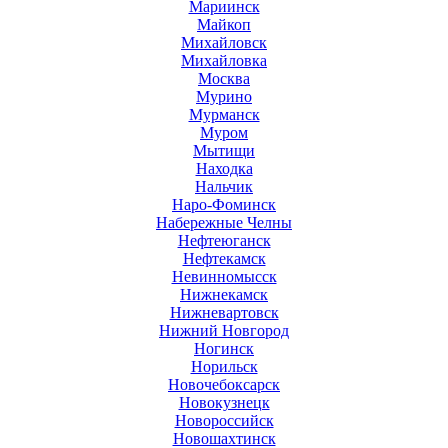
Мариинск
Майкоп
Михайловск
Михайловка
Москва
Мурино
Мурманск
Муром
Мытищи
Находка
Нальчик
Наро-Фоминск
Набережные Челны
Нефтеюганск
Нефтекамск
Невинномысск
Нижнекамск
Нижневартовск
Нижний Новгород
Ногинск
Норильск
Новочебоксарск
Новокузнецк
Новороссийск
Новошахтинск