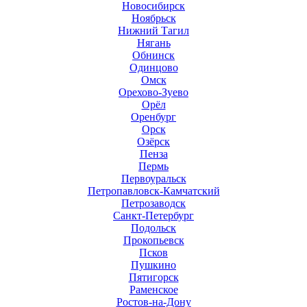
Новосибирск
Ноябрьск
Нижний Тагил
Нягань
Обнинск
Одинцово
Омск
Орехово-Зуево
Орёл
Оренбург
Орск
Озёрск
Пенза
Пермь
Первоуральск
Петропавловск-Камчатский
Петрозаводск
Санкт-Петербург
Подольск
Прокопьевск
Псков
Пушкино
Пятигорск
Раменское
Ростов-на-Дону