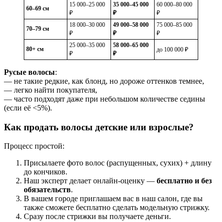
15 000–25 000
35 000–45 000
60 000–80 000
60–69 см
₽
₽
₽
18 000–30 000
49 000–58 000
75 000–85 000
70–79 см
₽
₽
₽
25 000–35 000
58 000–65 000
80+ см
до 100 000 ₽
₽
₽
Русые волосы
:
— не такие редкие, как блонд, но дороже оттенков темнее,
— легко найти покупателя,
— часто подходят даже при небольшом количестве седины
(если её <5%).
Как
продать волосы детские
или взрослые?
Процесс простой:
Присылаете фото волос (распущенных, сухих) + длину
до кончиков.
Наш эксперт делает онлайн-оценку —
бесплатно и без
обязательств
.
В вашем городе приглашаем вас в наш салон, где вы
также сможете бесплатно сделать модельную стрижку.
Сразу после стрижки вы получаете деньги.