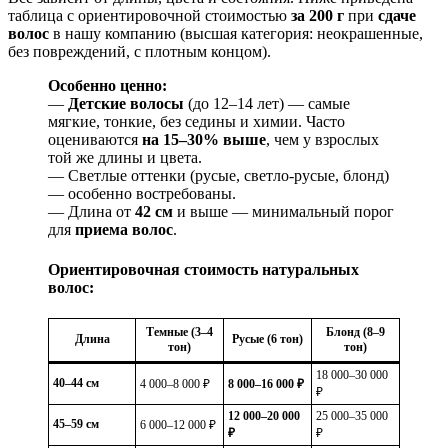
таблица с ориентировочной стоимостью
за 200 г
при
сдаче
волос
в нашу компанию (высшая категория: неокрашенные,
без повреждений, с плотным концом).
Особенно ценно:
—
Детские волосы
(до 12–14 лет) — самые
мягкие, тонкие, без седины и химии. Часто
оцениваются
на 15–30% выше
, чем у взрослых
той же длины и цвета.
— Светлые оттенки (русые, светло-русые, блонд)
— особенно востребованы.
— Длина от
42 см
и выше — минимальный порог
для
приема волос
.
Ориентировочная стоимость натуральных
волос:
Темные (3–4
Блонд (8–9
Длина
Русые (6 тон)
тон)
тон)
18 000–30 000
40–44 см
4 000–8 000 ₽
8 000–16 000 ₽
₽
12 000–20 000
25 000–35 000
45–59 см
6 000–12 000 ₽
₽
₽